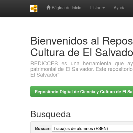
Página de inicio
Listar
Ayuda
Skip
navigation
Bienvenidos al Reposi
Cultura de El Salva
REDICCES es una herramienta que ayuda 
patrimonial de El Salvador. Este repositori
El Salvador"
Repositorio Digital de Ciencia y Cultura de El 
Busqueda
Buscar: