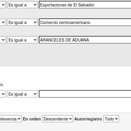
da.
En orden
Autor/registro