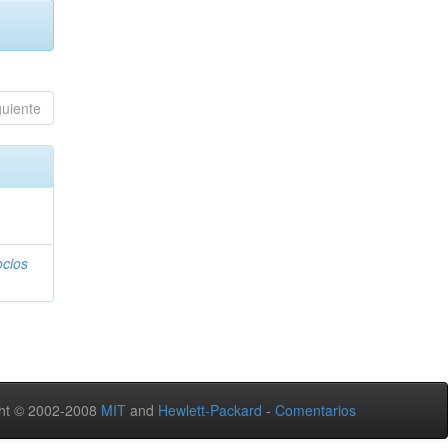
guiente
ocios
ht © 2002-2008
MIT
and
Hewlett-Packard
-
Comentarios