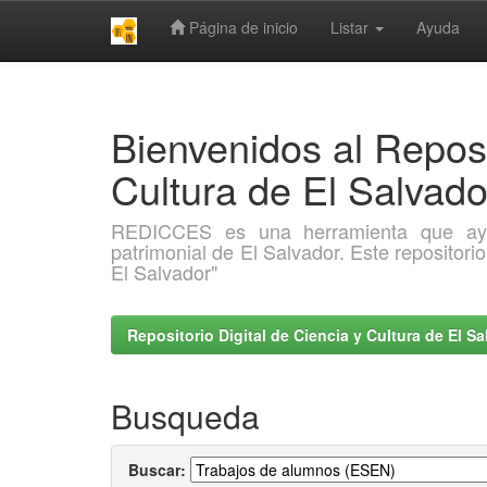
Página de inicio
Listar
Ayuda
Skip
navigation
Bienvenidos al Reposi
Cultura de El Salva
REDICCES es una herramienta que ayuda 
patrimonial de El Salvador. Este repositori
El Salvador"
Repositorio Digital de Ciencia y Cultura de El 
Busqueda
Buscar: