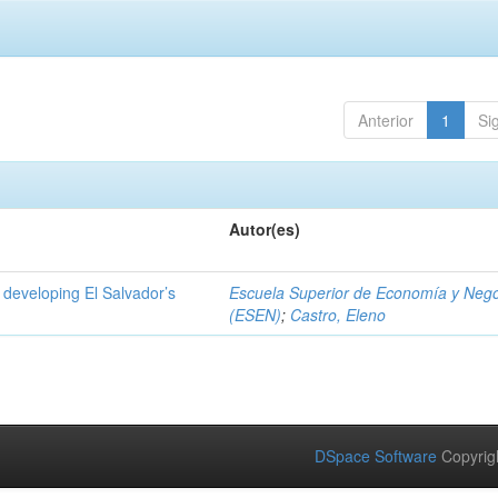
Anterior
1
Si
Autor(es)
 developing El Salvador’s
Escuela Superior de Economía y Neg
(ESEN)
;
Castro, Eleno
DSpace Software
Copyrig