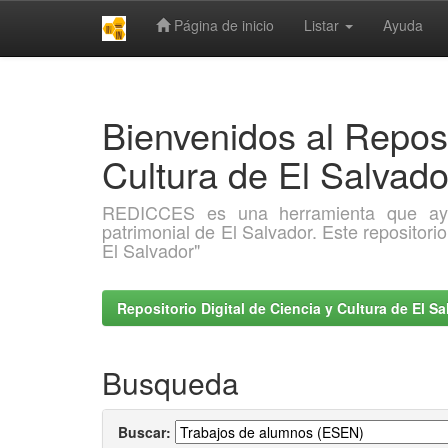
Página de inicio
Listar
Ayuda
Skip
navigation
Bienvenidos al Reposi
Cultura de El Salva
REDICCES es una herramienta que ayuda 
patrimonial de El Salvador. Este repositori
El Salvador"
Repositorio Digital de Ciencia y Cultura de El 
Busqueda
Buscar: