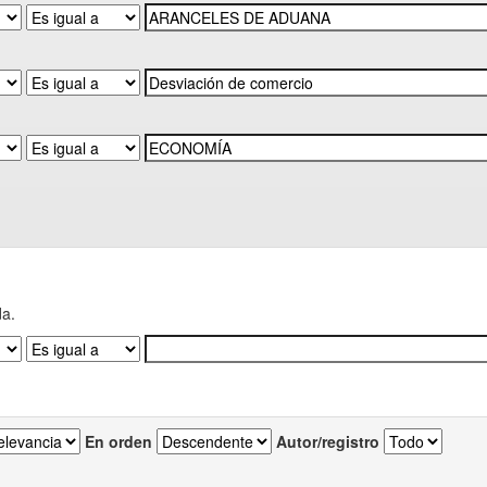
da.
En orden
Autor/registro