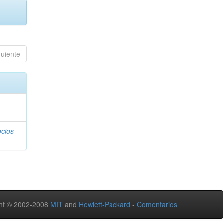
guiente
ocios
ht © 2002-2008
MIT
and
Hewlett-Packard
-
Comentarios