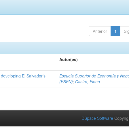
Anterior
1
Si
Autor(es)
 developing El Salvador’s
Escuela Superior de Economía y Neg
(ESEN)
;
Castro, Eleno
DSpace Software
Copyrig