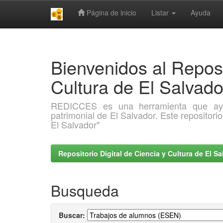
Página de inicio
Listar
Ayuda
Skip
navigation
Bienvenidos al Reposi
Cultura de El Salva
REDICCES es una herramienta que ayuda 
patrimonial de El Salvador. Este repositori
El Salvador"
Repositorio Digital de Ciencia y Cultura de El 
Busqueda
Buscar: