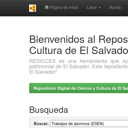
Página de inicio
Listar
Ayuda
Skip
navigation
Bienvenidos al Reposi
Cultura de El Salva
REDICCES es una herramienta que ayuda 
patrimonial de El Salvador. Este repositori
El Salvador"
Repositorio Digital de Ciencia y Cultura de El 
Busqueda
Buscar: