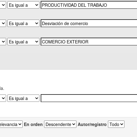
da.
En orden
Autor/registro