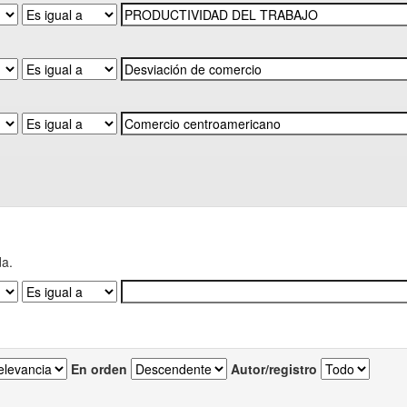
da.
En orden
Autor/registro