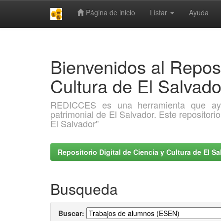
Página de inicio
Listar
Ayuda
Skip
navigation
Bienvenidos al Reposi
Cultura de El Salva
REDICCES es una herramienta que ayuda 
patrimonial de El Salvador. Este repositori
El Salvador"
Repositorio Digital de Ciencia y Cultura de El 
Busqueda
Buscar: