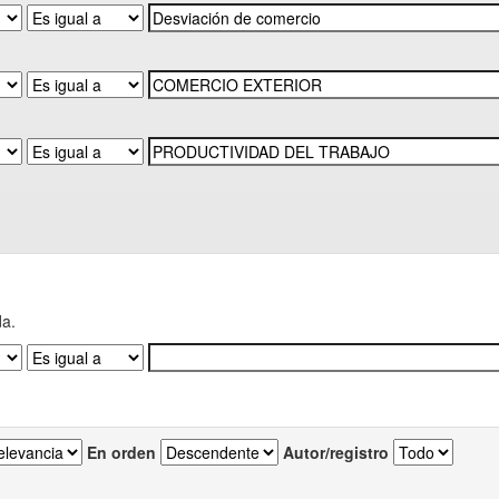
da.
En orden
Autor/registro