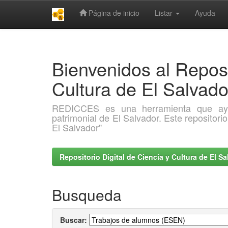
Página de inicio
Listar
Ayuda
Skip
navigation
Bienvenidos al Reposi
Cultura de El Salva
REDICCES es una herramienta que ayuda 
patrimonial de El Salvador. Este repositori
El Salvador"
Repositorio Digital de Ciencia y Cultura de El 
Busqueda
Buscar: