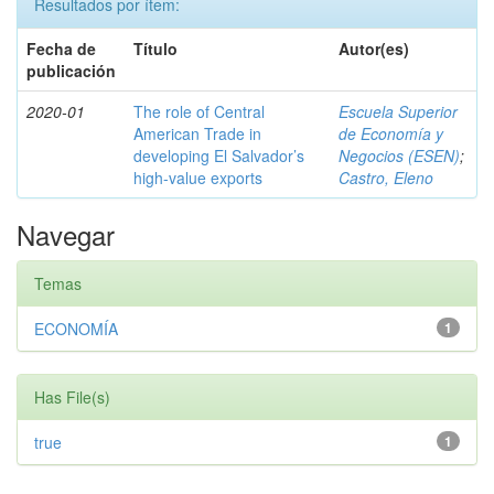
Resultados por ítem:
Fecha de
Título
Autor(es)
publicación
2020-01
The role of Central
Escuela Superior
American Trade in
de Economía y
developing El Salvador’s
Negocios (ESEN)
;
high-value exports
Castro, Eleno
Navegar
Temas
ECONOMÍA
1
Has File(s)
true
1