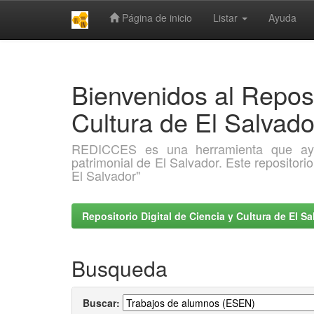
Página de inicio
Listar
Ayuda
Skip
navigation
Bienvenidos al Reposi
Cultura de El Salva
REDICCES es una herramienta que ayuda 
patrimonial de El Salvador. Este repositori
El Salvador"
Repositorio Digital de Ciencia y Cultura de El 
Busqueda
Buscar: