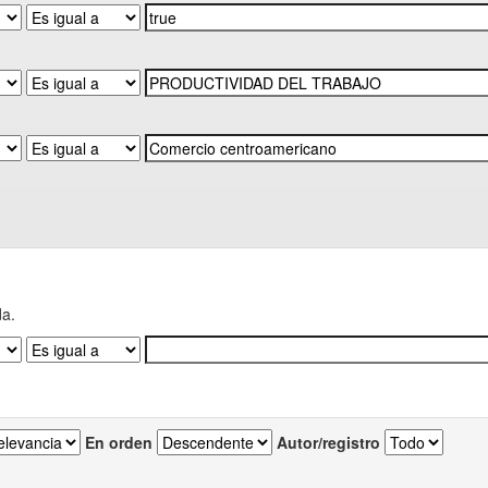
da.
En orden
Autor/registro