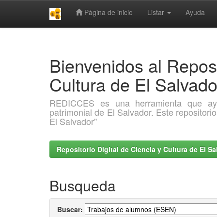
Página de inicio
Listar
Ayuda
Skip
navigation
Bienvenidos al Reposi
Cultura de El Salva
REDICCES es una herramienta que ayuda 
patrimonial de El Salvador. Este repositori
El Salvador"
Repositorio Digital de Ciencia y Cultura de El 
Busqueda
Buscar: