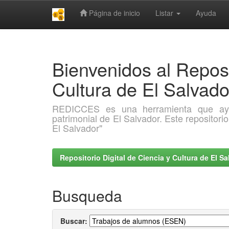
Página de inicio
Listar
Ayuda
Skip
navigation
Bienvenidos al Reposi
Cultura de El Salva
REDICCES es una herramienta que ayuda 
patrimonial de El Salvador. Este repositori
El Salvador"
Repositorio Digital de Ciencia y Cultura de El 
Busqueda
Buscar: