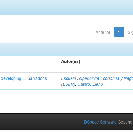
Anterior
1
Si
Autor(es)
 developing El Salvador’s
Escuela Superior de Economía y Neg
(ESEN)
;
Castro, Eleno
DSpace Software
Copyrig