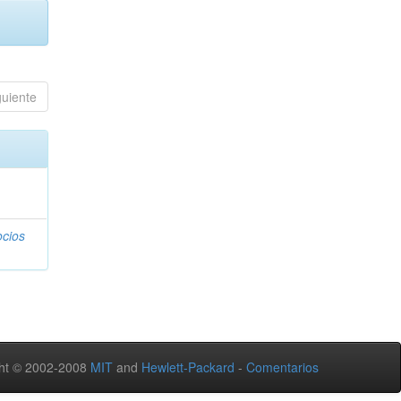
guiente
ocios
ht © 2002-2008
MIT
and
Hewlett-Packard
-
Comentarios