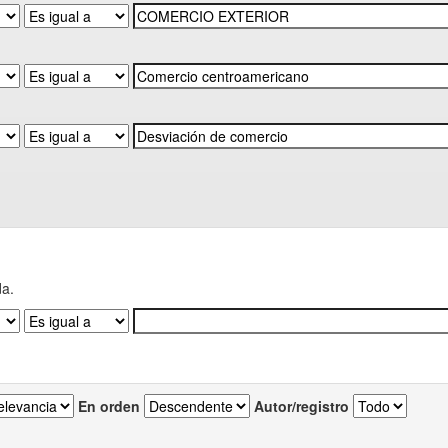
da.
En orden
Autor/registro