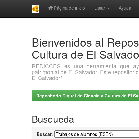
Página de inicio
Listar
Ayuda
Skip
navigation
Bienvenidos al Reposi
Cultura de El Salva
REDICCES es una herramienta que ayuda 
patrimonial de El Salvador. Este repositori
El Salvador"
Repositorio Digital de Ciencia y Cultura de El 
Busqueda
Buscar: