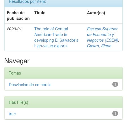
Resultados por ítem:
Fecha de
Título
Autor(es)
publicación
2020-01
The role of Central
Escuela Superior
American Trade in
de Economía y
developing El Salvador’s
Negocios (ESEN)
;
high-value exports
Castro, Eleno
Navegar
Temas
Desviación de comercio
1
Has File(s)
true
1