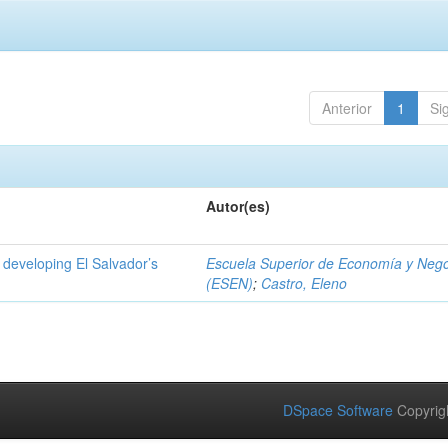
Anterior
1
Si
Autor(es)
 developing El Salvador’s
Escuela Superior de Economía y Neg
(ESEN)
;
Castro, Eleno
DSpace Software
Copyrig