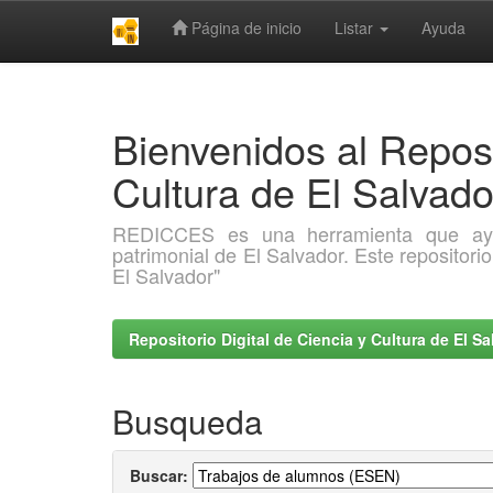
Página de inicio
Listar
Ayuda
Skip
navigation
Bienvenidos al Reposi
Cultura de El Salva
REDICCES es una herramienta que ayuda 
patrimonial de El Salvador. Este repositori
El Salvador"
Repositorio Digital de Ciencia y Cultura de El 
Busqueda
Buscar: