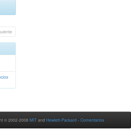
guiente
ocios
ht © 2002-2008
MIT
and
Hewlett-Packard
-
Comentarios