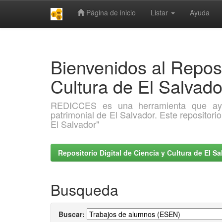
Página de inicio
Listar
Ayuda
Skip
navigation
Bienvenidos al Reposi
Cultura de El Salva
REDICCES es una herramienta que ayuda 
patrimonial de El Salvador. Este repositori
El Salvador"
Repositorio Digital de Ciencia y Cultura de El 
Busqueda
Buscar: