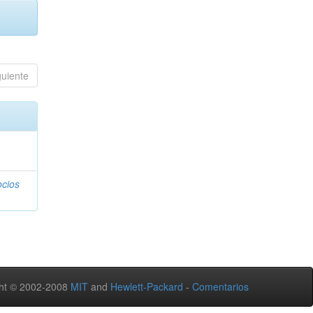
guiente
ocios
ht © 2002-2008
MIT
and
Hewlett-Packard
-
Comentarios