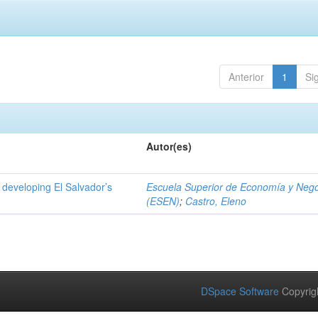
Anterior
1
Si
Autor(es)
 developing El Salvador’s
Escuela Superior de Economía y Neg
(ESEN)
;
Castro, Eleno
DSpace Software
Copyrig