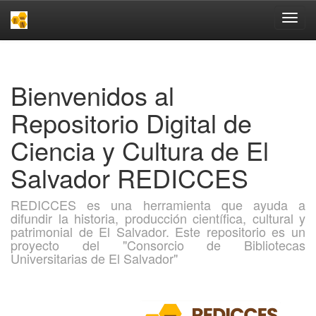
Skip
navigation
Bienvenidos al
Repositorio Digital de
Ciencia y Cultura de El
Salvador REDICCES
REDICCES es una herramienta que ayuda a
difundir la historia, producción científica, cultural y
patrimonial de El Salvador. Este repositorio es un
proyecto del "Consorcio de Bibliotecas
Universitarias de El Salvador"