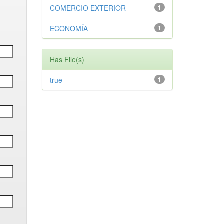
COMERCIO EXTERIOR
1
ECONOMÍA
1
Has File(s)
true
1