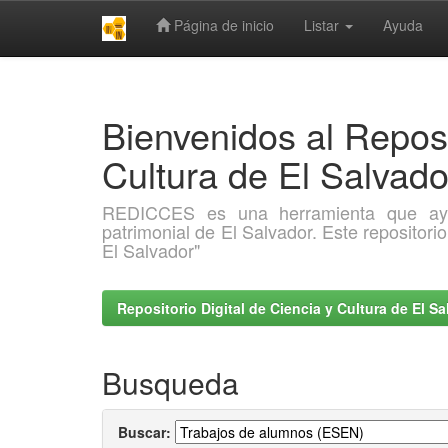
Página de inicio
Listar
Ayuda
Skip
navigation
Bienvenidos al Reposi
Cultura de El Salva
REDICCES es una herramienta que ayuda 
patrimonial de El Salvador. Este repositori
El Salvador"
Repositorio Digital de Ciencia y Cultura de El 
Busqueda
Buscar: