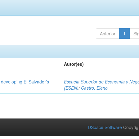
Anterior
1
Si
Autor(es)
 developing El Salvador’s
Escuela Superior de Economía y Neg
(ESEN)
;
Castro, Eleno
DSpace Software
Copyrig