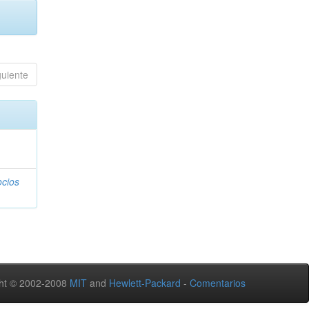
guiente
ocios
ht © 2002-2008
MIT
and
Hewlett-Packard
-
Comentarios