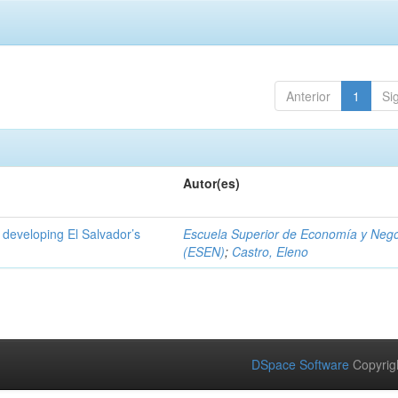
Anterior
1
Si
Autor(es)
 developing El Salvador’s
Escuela Superior de Economía y Neg
(ESEN)
;
Castro, Eleno
DSpace Software
Copyrig