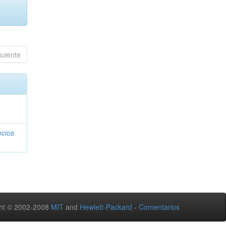
guiente
ocios
ht © 2002-2008
MIT
and
Hewlett-Packard
-
Comentarios