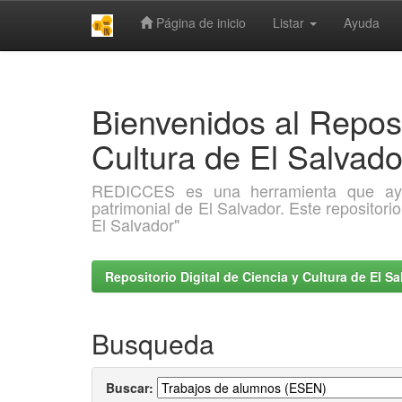
Página de inicio
Listar
Ayuda
Skip
navigation
Bienvenidos al Reposi
Cultura de El Salva
REDICCES es una herramienta que ayuda 
patrimonial de El Salvador. Este repositori
El Salvador"
Repositorio Digital de Ciencia y Cultura de El 
Busqueda
Buscar: