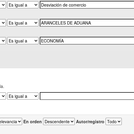
da.
En orden
Autor/registro