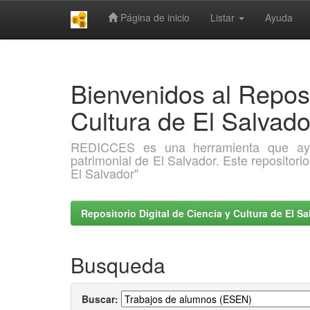
Página de inicio
Listar
Ayuda
Skip
navigation
Bienvenidos al Reposi
Cultura de El Salva
REDICCES es una herramienta que ayuda 
patrimonial de El Salvador. Este repositori
El Salvador"
Repositorio Digital de Ciencia y Cultura de El 
Busqueda
Buscar: