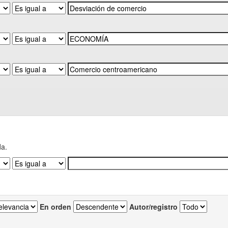
da.
En orden
Autor/registro