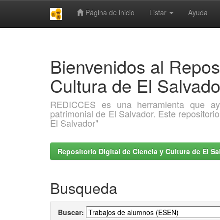
Página de inicio
Listar
Ayuda
Skip
navigation
Bienvenidos al Reposi
Cultura de El Salva
REDICCES es una herramienta que ayuda 
patrimonial de El Salvador. Este repositori
El Salvador"
Repositorio Digital de Ciencia y Cultura de El 
Busqueda
Buscar: