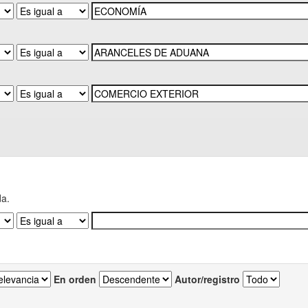
da.
En orden
Autor/registro