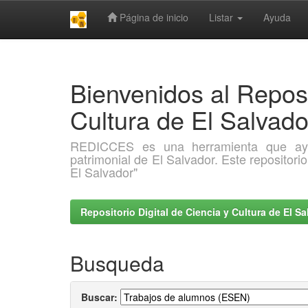
Página de inicio
Listar
Ayuda
Skip
navigation
Bienvenidos al Reposi
Cultura de El Salva
REDICCES es una herramienta que ayuda 
patrimonial de El Salvador. Este repositori
El Salvador"
Repositorio Digital de Ciencia y Cultura de El 
Busqueda
Buscar: