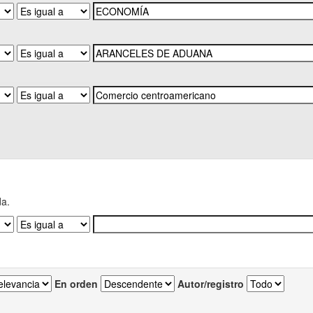
da.
En orden
Autor/registro