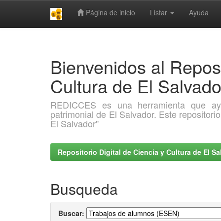
Página de inicio
Listar
Ayuda
Skip
navigation
Bienvenidos al Reposi
Cultura de El Salva
REDICCES es una herramienta que ayuda 
patrimonial de El Salvador. Este repositori
El Salvador"
Repositorio Digital de Ciencia y Cultura de El 
Busqueda
Buscar: