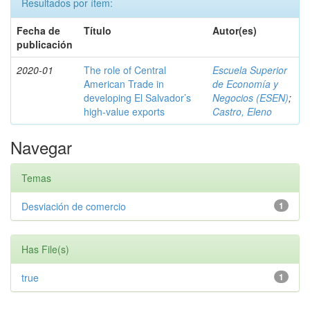
Resultados por ítem:
Fecha de
Título
Autor(es)
publicación
2020-01
The role of Central
Escuela Superior
American Trade in
de Economía y
developing El Salvador’s
Negocios (ESEN)
;
high-value exports
Castro, Eleno
Navegar
Temas
Desviación de comercio
1
Has File(s)
true
1