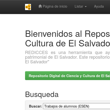
Página de inicio
Listar
Ayuda
Skip
navigation
Bienvenidos al Reposi
Cultura de El Salva
REDICCES es una herramienta que ayuda 
patrimonial de El Salvador. Este repositori
El Salvador"
Repositorio Digital de Ciencia y Cultura de El 
Busqueda
Buscar: