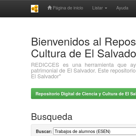
Página de inicio
Listar
Ayuda
Skip
navigation
Bienvenidos al Reposi
Cultura de El Salva
REDICCES es una herramienta que ayuda 
patrimonial de El Salvador. Este repositori
El Salvador"
Repositorio Digital de Ciencia y Cultura de El 
Busqueda
Buscar: