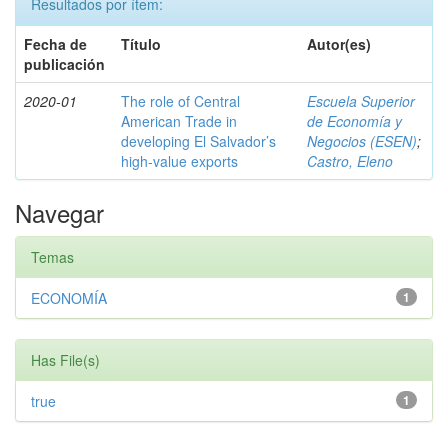
Resultados por ítem:
Fecha de
Título
Autor(es)
publicación
2020-01
The role of Central
Escuela Superior
American Trade in
de Economía y
developing El Salvador’s
Negocios (ESEN)
;
high-value exports
Castro, Eleno
Navegar
Temas
ECONOMÍA
1
Has File(s)
true
1