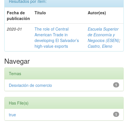
Resultados por ítem:
Fecha de
Título
Autor(es)
publicación
2020-01
The role of Central
Escuela Superior
American Trade in
de Economía y
developing El Salvador’s
Negocios (ESEN)
;
high-value exports
Castro, Eleno
Navegar
Temas
Desviación de comercio
1
Has File(s)
true
1