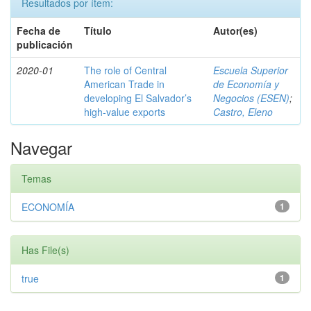
Resultados por ítem:
Fecha de
Título
Autor(es)
publicación
2020-01
The role of Central
Escuela Superior
American Trade in
de Economía y
developing El Salvador’s
Negocios (ESEN)
;
high-value exports
Castro, Eleno
Navegar
Temas
ECONOMÍA
1
Has File(s)
true
1