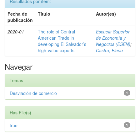
Resultados por ítem:
Fecha de
Título
Autor(es)
publicación
2020-01
The role of Central
Escuela Superior
American Trade in
de Economía y
developing El Salvador’s
Negocios (ESEN)
;
high-value exports
Castro, Eleno
Navegar
Temas
Desviación de comercio
1
Has File(s)
true
1