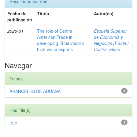
Resultados por ítem:
Fecha de
Título
Autor(es)
publicación
2020-01
The role of Central
Escuela Superior
American Trade in
de Economía y
developing El Salvador’s
Negocios (ESEN)
;
high-value exports
Castro, Eleno
Navegar
Temas
ARANCELES DE ADUANA
1
Has File(s)
true
1