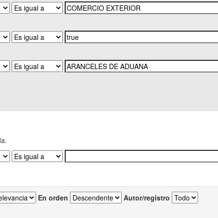
da.
En orden
Autor/registro