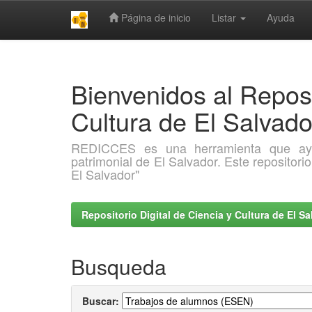
Página de inicio
Listar
Ayuda
Skip
navigation
Bienvenidos al Reposi
Cultura de El Salva
REDICCES es una herramienta que ayuda 
patrimonial de El Salvador. Este repositori
El Salvador"
Repositorio Digital de Ciencia y Cultura de El 
Busqueda
Buscar: