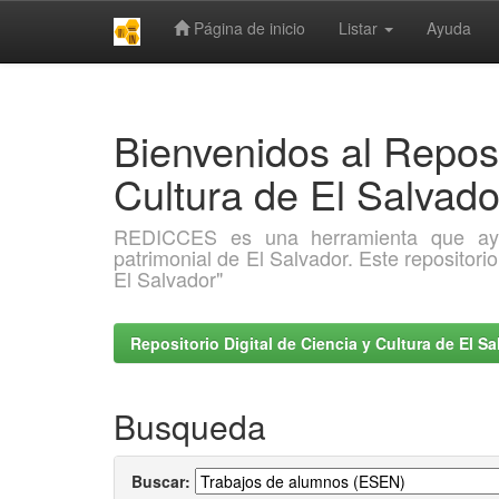
Página de inicio
Listar
Ayuda
Skip
navigation
Bienvenidos al Reposi
Cultura de El Salva
REDICCES es una herramienta que ayuda 
patrimonial de El Salvador. Este repositori
El Salvador"
Repositorio Digital de Ciencia y Cultura de El 
Busqueda
Buscar: