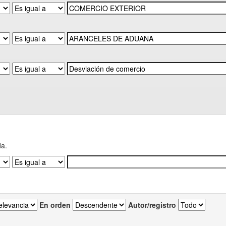
da.
En orden
Autor/registro