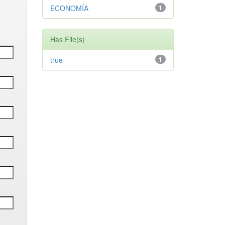
ECONOMÍA
1
Has File(s)
true
1