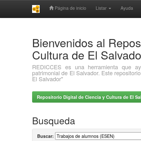
Página de inicio
Listar
Ayuda
Skip
navigation
Bienvenidos al Reposi
Cultura de El Salva
REDICCES es una herramienta que ayuda 
patrimonial de El Salvador. Este repositori
El Salvador"
Repositorio Digital de Ciencia y Cultura de El 
Busqueda
Buscar: