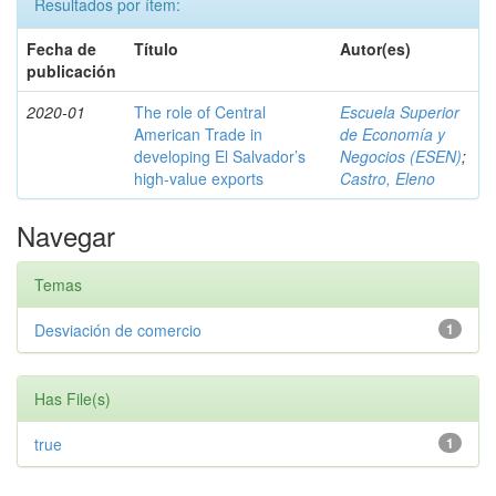
Resultados por ítem:
Fecha de
Título
Autor(es)
publicación
2020-01
The role of Central
Escuela Superior
American Trade in
de Economía y
developing El Salvador’s
Negocios (ESEN)
;
high-value exports
Castro, Eleno
Navegar
Temas
Desviación de comercio
1
Has File(s)
true
1