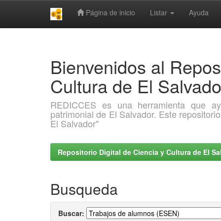
Página de inicio
Listar
Ayuda
Skip
navigation
Bienvenidos al Reposi
Cultura de El Salva
REDICCES es una herramienta que ayuda 
patrimonial de El Salvador. Este repositori
El Salvador"
Repositorio Digital de Ciencia y Cultura de El 
Busqueda
Buscar: