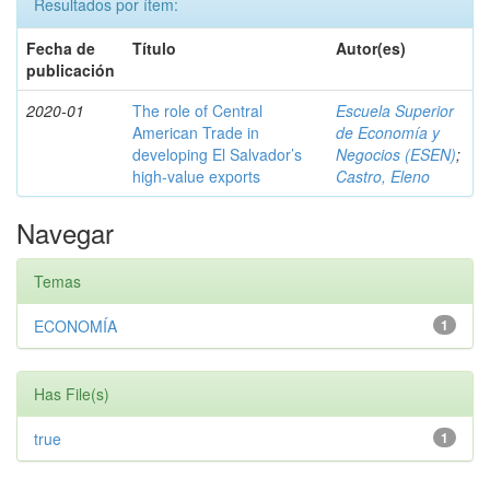
Resultados por ítem:
Fecha de
Título
Autor(es)
publicación
2020-01
The role of Central
Escuela Superior
American Trade in
de Economía y
developing El Salvador’s
Negocios (ESEN)
;
high-value exports
Castro, Eleno
Navegar
Temas
ECONOMÍA
1
Has File(s)
true
1