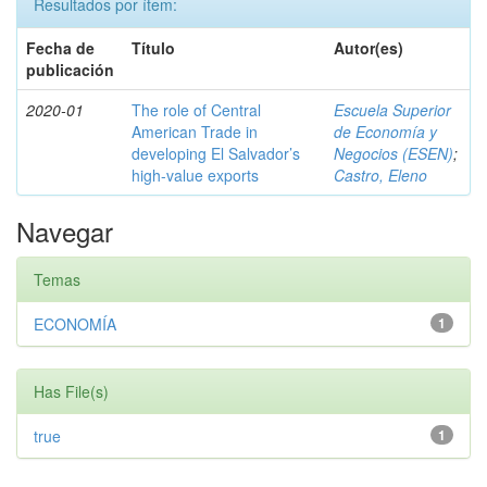
Resultados por ítem:
Fecha de
Título
Autor(es)
publicación
2020-01
The role of Central
Escuela Superior
American Trade in
de Economía y
developing El Salvador’s
Negocios (ESEN)
;
high-value exports
Castro, Eleno
Navegar
Temas
ECONOMÍA
1
Has File(s)
true
1