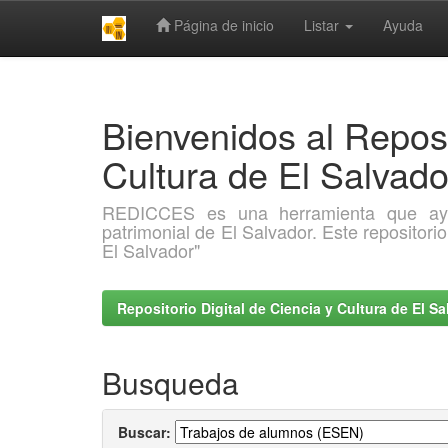
Página de inicio
Listar
Ayuda
Skip
navigation
Bienvenidos al Reposi
Cultura de El Salva
REDICCES es una herramienta que ayuda 
patrimonial de El Salvador. Este repositori
El Salvador"
Repositorio Digital de Ciencia y Cultura de El 
Busqueda
Buscar: