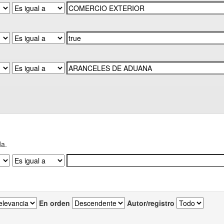
da.
En orden
Autor/registro