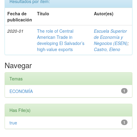
Resultados por ítem:
Fecha de
Título
Autor(es)
publicación
2020-01
The role of Central
Escuela Superior
American Trade in
de Economía y
developing El Salvador’s
Negocios (ESEN)
;
high-value exports
Castro, Eleno
Navegar
Temas
ECONOMÍA
1
Has File(s)
true
1