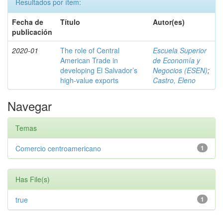
Resultados por ítem:
Fecha de
Título
Autor(es)
publicación
2020-01
The role of Central
Escuela Superior
American Trade in
de Economía y
developing El Salvador’s
Negocios (ESEN)
;
high-value exports
Castro, Eleno
Navegar
Temas
Comercio centroamericano
1
Has File(s)
true
1