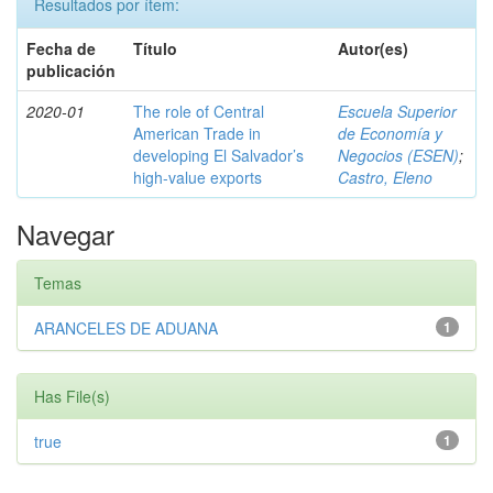
Resultados por ítem:
Fecha de
Título
Autor(es)
publicación
2020-01
The role of Central
Escuela Superior
American Trade in
de Economía y
developing El Salvador’s
Negocios (ESEN)
;
high-value exports
Castro, Eleno
Navegar
Temas
ARANCELES DE ADUANA
1
Has File(s)
true
1