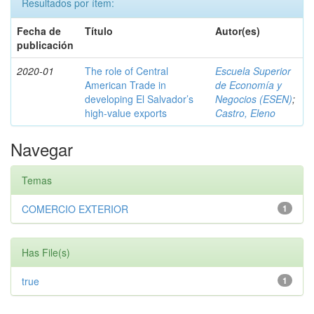
Resultados por ítem:
Fecha de
Título
Autor(es)
publicación
2020-01
The role of Central
Escuela Superior
American Trade in
de Economía y
developing El Salvador’s
Negocios (ESEN)
;
high-value exports
Castro, Eleno
Navegar
Temas
COMERCIO EXTERIOR
1
Has File(s)
true
1