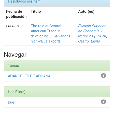
Resultados por ítem:
Fecha de
Título
Autor(es)
publicación
2020-01
The role of Central
Escuela Superior
American Trade in
de Economía y
developing El Salvador’s
Negocios (ESEN)
;
high-value exports
Castro, Eleno
Navegar
Temas
ARANCELES DE ADUANA
1
Has File(s)
true
1