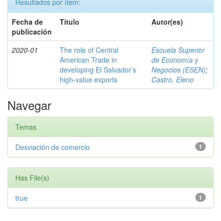
Resultados por ítem:
Fecha de
Título
Autor(es)
publicación
2020-01
The role of Central
Escuela Superior
American Trade in
de Economía y
developing El Salvador’s
Negocios (ESEN)
;
high-value exports
Castro, Eleno
Navegar
Temas
Desviación de comercio
1
Has File(s)
true
1