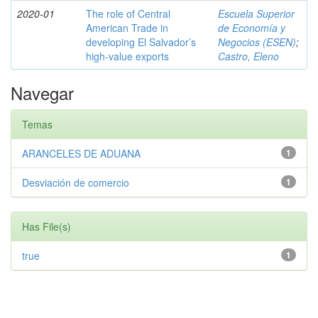
2020-01
The role of Central
Escuela Superior
American Trade in
de Economía y
developing El Salvador’s
Negocios (ESEN)
;
high-value exports
Castro, Eleno
Navegar
Temas
ARANCELES DE ADUANA
1
Desviación de comercio
1
Has File(s)
true
1