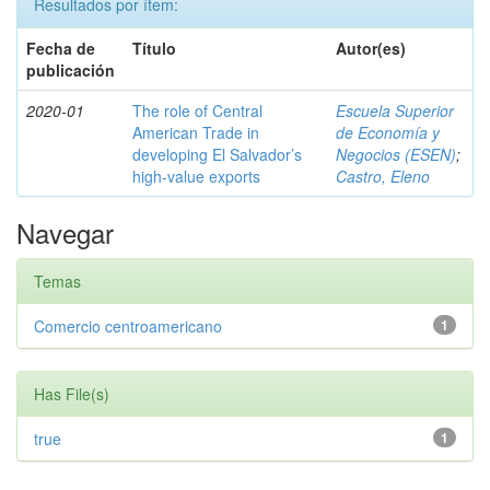
Resultados por ítem:
Fecha de
Título
Autor(es)
publicación
2020-01
The role of Central
Escuela Superior
American Trade in
de Economía y
developing El Salvador’s
Negocios (ESEN)
;
high-value exports
Castro, Eleno
Navegar
Temas
Comercio centroamericano
1
Has File(s)
true
1