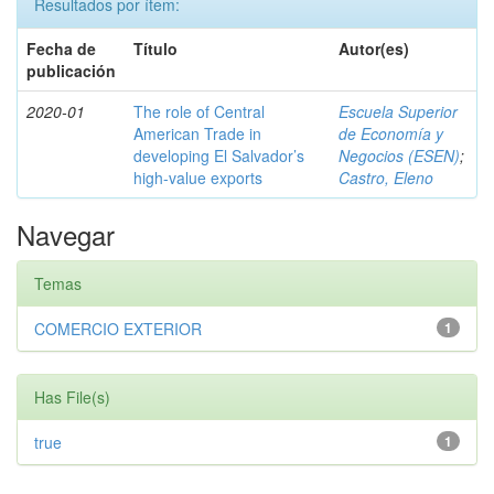
Resultados por ítem:
Fecha de
Título
Autor(es)
publicación
2020-01
The role of Central
Escuela Superior
American Trade in
de Economía y
developing El Salvador’s
Negocios (ESEN)
;
high-value exports
Castro, Eleno
Navegar
Temas
COMERCIO EXTERIOR
1
Has File(s)
true
1