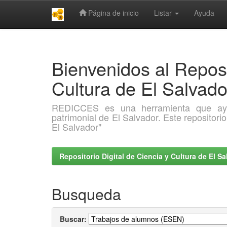
Página de inicio
Listar
Ayuda
Skip
navigation
Bienvenidos al Reposi
Cultura de El Salva
REDICCES es una herramienta que ayuda 
patrimonial de El Salvador. Este repositori
El Salvador"
Repositorio Digital de Ciencia y Cultura de El 
Busqueda
Buscar: