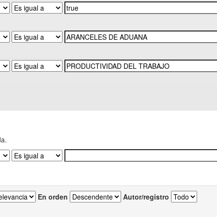
da.
En orden
Autor/registro