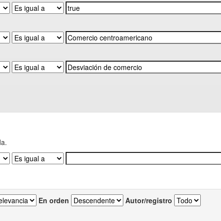
da.
En orden
Autor/registro