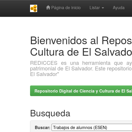
Página de inicio
Listar
Ayuda
Skip
navigation
Bienvenidos al Reposi
Cultura de El Salva
REDICCES es una herramienta que ayuda 
patrimonial de El Salvador. Este repositori
El Salvador"
Repositorio Digital de Ciencia y Cultura de El 
Busqueda
Buscar: