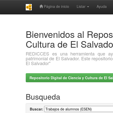
Página de inicio
Listar
Ayuda
Skip
navigation
Bienvenidos al Reposi
Cultura de El Salva
REDICCES es una herramienta que ayuda 
patrimonial de El Salvador. Este repositori
El Salvador"
Repositorio Digital de Ciencia y Cultura de El 
Busqueda
Buscar: