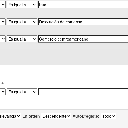
da.
En orden
Autor/registro